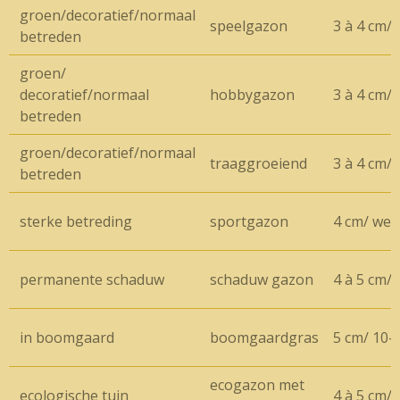
groen/decoratief/normaal
speelgazon
3 à 4 cm/ 
betreden
groen/
decoratief/normaal
hobbygazon
3 à 4 cm/
betreden
groen/decoratief/normaal
traaggroeiend
3 à 4 cm/
betreden
sterke betreding
sportgazon
4 cm/ weke
permanente schaduw
schaduw gazon
4 à 5 cm/ 
in boomgaard
boomgaardgras
5 cm/ 10-
ecogazon met
ecologische tuin
4 à 5 cm/