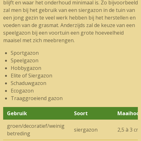
blijft en waar het onderhoud minimaal is. Zo bijvoorbeeld
zal men bij het gebruik van een siergazon in de tuin van
een jong gezin te veel werk hebben bij het herstellen en
voeden van de grasmat. Anderzijds zal de keuze van een
speelgazon bij een voortuin een grote hoeveelheid
maaisel met zich meebrengen.
Sportgazon
Speelgazon
Hobbygazon
Elite of Siergazon
Schaduwgazon
Ecogazon
Traaggroeiend gazon
Gebruik
Soort
Maaihoog
groen/decoratief/weinig
siergazon
2,5 à 3 cm
betreding