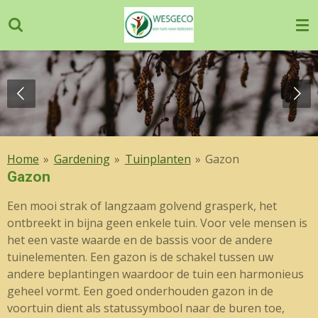
Ga
direct
naar
de
hoofdinhoud
Home
»
Gardening
»
Tuinplanten
»
Gazon
Gazon
Een mooi strak of langzaam golvend grasperk, het
ontbreekt in bijna geen enkele tuin. Voor vele mensen is
het een vaste waarde en de bassis voor de andere
tuinelementen. Een gazon is de schakel tussen uw
andere beplantingen waardoor de tuin een harmonieus
geheel vormt. Een goed onderhouden gazon in de
voortuin dient als statussymbool naar de buren toe,