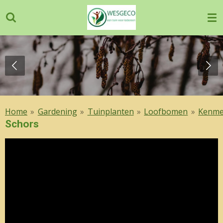
Ga
direct
naar
de
hoofdinhoud
Home
»
Gardening
»
Tuinplanten
»
Loofbomen
»
Kenme
Schors