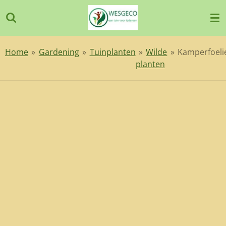
Ga
direct
naar
de
Home
»
Gardening
»
Tuinplanten
»
Wilde
»
Kamperfoelie
hoofdinhoud
planten