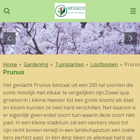
Ga
direct
naar
de
hoofdinhoud
Home
»
Gardening
»
Tuinplanten
»
Loofbomen
»
Prunu
Prunus
Het geslacht Prunus bestaat uit een 200-tal soorten die
soms moeilijk met elkaar te vergelijken zijn.Zowel qua
groeivorm ( kleine heester tot een grote boom) als blad
en bloem kunnen ze heel hard verschillen. Net daarom is
er eigenlijk geen enkel soort tuin waarin deze soort niet
past. In een kleine stadstuin zal een sierkers mooi tot
zijn recht komen terwijl in een landschapstuin een zoete
kers perfect past. In één ding lijken ze allemaal hard op