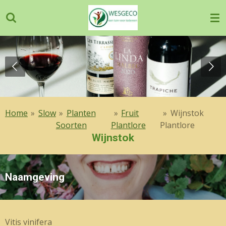
Ga
direct
naar
de
hoofdinhoud
Home
»
Slow
»
Planten
»
Fruit
»
Wijnstok
Soorten
Plantlore
Plantlore
Wijnstok
Naamgeving
Vitis vinifera