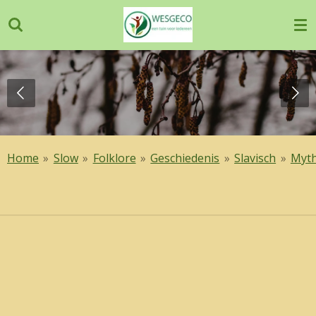
Ga
direct
naar
de
hoofdinhoud
Home
»
Slow
»
Folklore
»
Geschiedenis
»
Slavisch
»
Myth