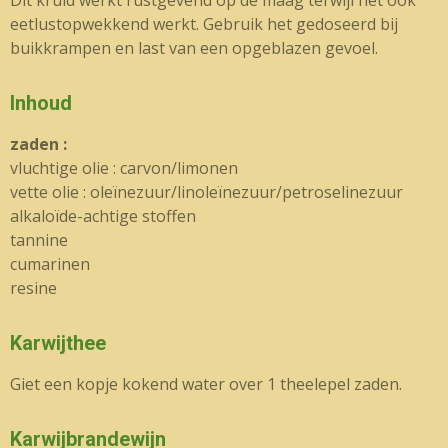
Dit kruid werkt rustgevend op de maag terwijl het ook
eetlustopwekkend werkt. Gebruik het gedoseerd bij
buikkrampen en last van een opgeblazen gevoel.
Inhoud
zaden :
vluchtige olie : carvon/limonen
vette olie : oleïnezuur/linoleïnezuur/petroselinezuur
alkaloïde-achtige stoffen
tannine
cumarinen
resine
Karwijthee
Giet een kopje kokend water over 1 theelepel zaden.
Karwijbrandewijn