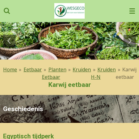
Ga
direct
naar
de
hoofdinhoud
Home
»
Eetbaar
»
Planten
»
Kruiden
»
Kruiden
»
Karwij
Eetbaar
H-N
eetbaar
Karwij eetbaar
Geschiedenis
Egyptisch tijdperk