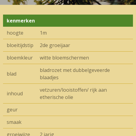
kenmerken
hoogte
1m
bloeitijdstip
2de groeijaar
bloemkleur
witte bloemschermen
bladrozet met dubbelgeveerde
blad
blaadjes
vetzuren/looistoffen/ rijk aan
inhoud
etherische olie
geur
smaak
groeiwijze
2 jarig