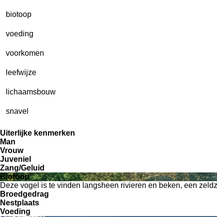
biotoop
voeding
voorkomen
leefwijze
lichaamsbouw
snavel
Uiterlijke kenmerken
Man
Vrouw
Juveniel
Zang/Geluid
Biotoop
Deze vogel is te vinden langsheen rivieren en beken, een zeldz
Broedgedrag
Nestplaats
Voeding