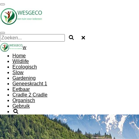
Ga
direct
naar
de
hoofdinhoud
w
Home
Wildlife
Ecologisch
Slow
Gardening
Geneeskracht 1
Eetbaar
Cradle 2 Cradle
Organisch
Gebruik