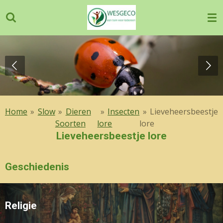
Ga
direct
naar
de
hoofdinhoud
Home
»
Slow
»
Dieren
»
Insecten
»
Lieveheersbeestje
Soorten
lore
lore
Lieveheersbeestje lore
Geschiedenis
Religie