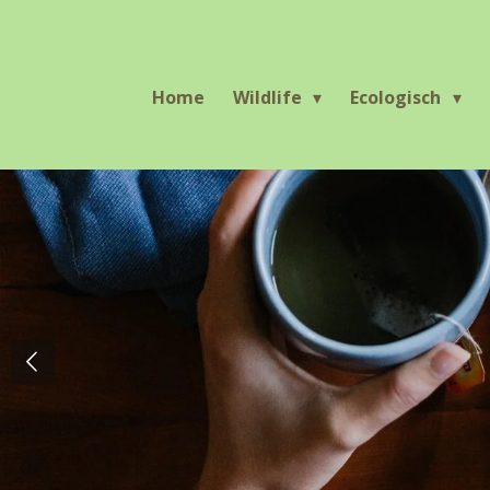
Ga
direct
naar
Home
Wildlife
Ecologisch
de
hoofdinhoud