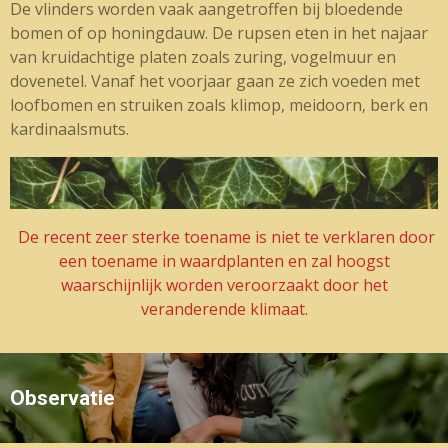
De vlinders worden vaak aangetroffen bij bloedende
bomen of op honingdauw. De rupsen eten in het najaar
van kruidachtige platen zoals zuring, vogelmuur en
dovenetel. Vanaf het voorjaar gaan ze zich voeden met
loofbomen en struiken zoals klimop, meidoorn, berk en
kardinaalsmuts.
De recent zeer sterke toename is niet te verklaren door
een toename in waardplanten en zal hoogst
waarschijnlijk worden veroorzaakt door het
veranderende klimaat.
Observatie