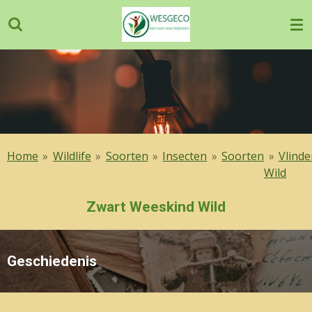
Ga
direct
naar
de
hoofdinhoud
Home
»
Wildlife
»
Soorten
»
Insecten
»
Soorten
»
Vlinde
Wild
Zwart Weeskind Wild
Geschiedenis