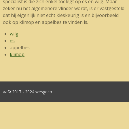
specialist is die zich enkel toelegt op es en wilg. Maar
zeker nu het algemenere vlinder wordt, is er vastgesteld
dat hij eigenlijk niet echt kieskeurig is en bijvoorbeeld
ook op klimop en appelbes te vinden is.
wilg
es
appelbes
klimop
aa© 2017 - 2024 wesgeco