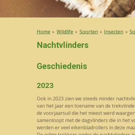
Home
»
Wildlife
»
Soorten
»
Insecten
»
So
Nachtvlinders
Geschiedenis
2023
Ook in 2023 zien we steeds minder nachtvlin
van het jaar een toename van de trekvlinde
de voorjaarsuil die het meest werd waargeno
samenloopt met de dagvlinders die in het v
werden er veel eikenbladrollers in deze ma
De echte trekkers onder de nachtvlinders 