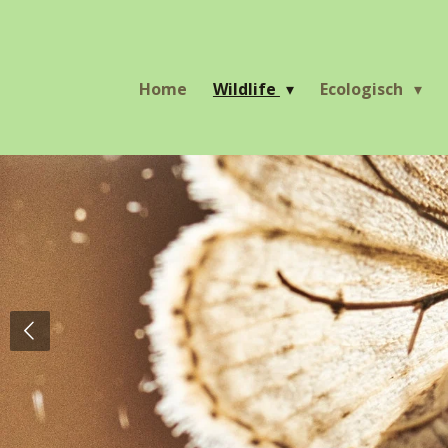
Ga
direct
naar
Home
Wildlife
Ecologisch
de
hoofdinhoud