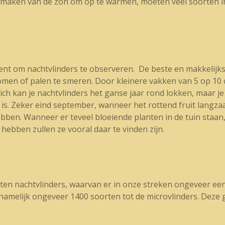
aken van de zon om op te warmen, moeten veel soorten inte
ent om nachtvlinders te observeren. De beste en makkelijk
bomen of palen te smeren. Door kleinere vakken van 5 op 10 
zich kan je nachtvlinders het ganse jaar rond lokken, maar 
en is. Zeker eind september, wanneer het rottend fruit lan
bben. Wanneer er teveel bloeiende planten in de tuin staan,
hebben zullen ze vooral daar te vinden zijn.
ten nachtvlinders, waarvan er in onze streken ongeveer een
namelijk ongeveer 1400 soorten tot de microvlinders. Deze 