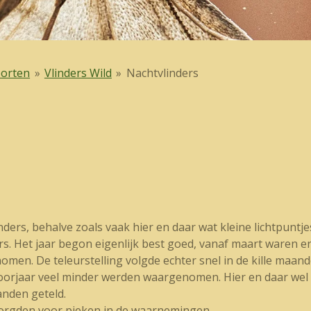
orten
»
Vlinders Wild
»
Nachtvlinders
ders, behalve zoals vaak hier en daar wat kleine lichtpuntj
rs. Het jaar begon eigenlijk best goed, vanaf maart waren e
men. De teleurstelling volgde echter snel in de kille maande
oorjaar veel minder werden waargenomen. Hier en daar wel ee
anden geteld.
zorgden voor pieken in de waarnemingen.