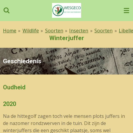
Ga
direct
naar
de
Home
»
Wildlife
»
Soorten
»
Insecten
»
Soorten
»
Libell
hoofdinhoud
Winterjuffer
Geschiedenis
Oudheid
2020
Na de hittegolf zagen toch vele mensen plots juffers in
de nazomer rondzwerven in de tuin. Dit zijn de
winterjuffers die een geschikt plaatsje, soms wel