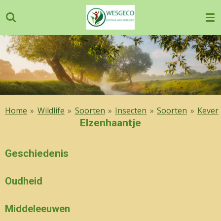
Ga
direct
naar
de
hoofdinhoud
Home
»
Wildlife
»
Soorten
»
Insecten
»
Soorten
»
Kever
Elzenhaantje
Geschiedenis
Oudheid
Middeleeuwen