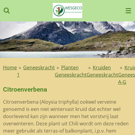
Ga
direct
naar
de
hoofdinhoud
Home
»
Geneeskracht
»
Planten
»
Kruiden
»
Krui
1
Geneeskracht
Geneeskracht
Genees
A-G
Citroenverbena
Citroenverbena (Aloysia triphylla) ookwel verveine
genoemd is een niet wintervast kruid dat echter wel
doorlevend kan zijn wanneer men het vorstvrij laat
overwinteren. Deze plant uit Chili wordt om deze reden
meer gebruikt als terras-of balkonplant, i.p.v. hem