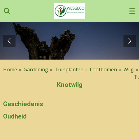
Ga
direct
naar
de
hoofdinhoud
Home
»
Gardening
»
Tuinplanten
»
Loofbomen
»
Wilg
»
T
Knotwilg
Geschiedenis
Oudheid