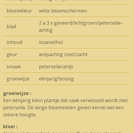
bloemkleur
witte bloemschermen
2 a 3 x geveerd/lichtgroen/peterselie-
blad
achtig
inhoud
isoanethol
geur
anijsachtig zoet/zacht
smaak
peterselie/anijs
groeiwijze
éénjarig/bossig
groeiwijze :
Een éénjarig klein plantje dat vaak verwisseld wordt met
peterselie. De lange bloemstelen geven kervel wel een
zekere hoogte.
bloei :