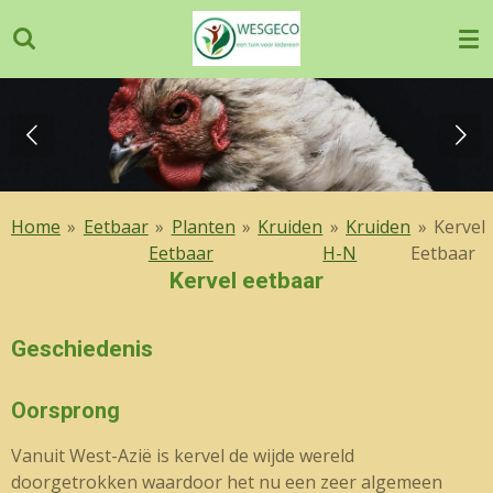
Ga
direct
naar
de
hoofdinhoud
Home
»
Eetbaar
»
Planten
»
Kruiden
»
Kruiden
»
Kervel
Eetbaar
H-N
Eetbaar
Kervel eetbaar
Geschiedenis
Oorsprong
Vanuit West-Azië is kervel de wijde wereld
doorgetrokken waardoor het nu een zeer algemeen