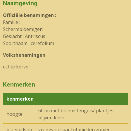
Naamgeving
Officiële benamingen :
Familie :
Schermbloemigen
Geslacht : Antriscus
Soortnaam : cerefolium
Volksbenamingen
echte kervel
Kenmerken
kenmerken
60cm met bloemstengels/ plantjes
hoogte
blijven klein
bloeitijdstip
vroegvoorjaar tot midden zomer