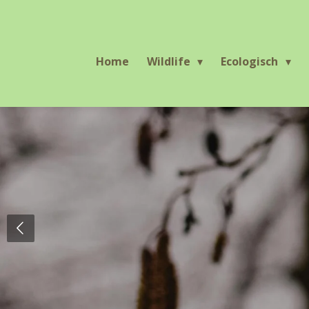
Ga
direct
naar
Home
Wildlife
Ecologisch
de
hoofdinhoud