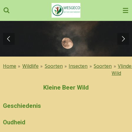
Ga
direct
naar
de
hoofdinhoud
Home
»
Wildlife
»
Soorten
»
Insecten
»
Soorten
»
Vlinde
Wild
Kleine Beer Wild
Geschiedenis
Oudheid