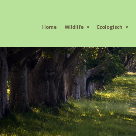
Ga
direct
naar
Home
Wildlife
Ecologisch
de
hoofdinhoud