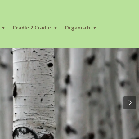
r
Cradle 2 Cradle
Organisch