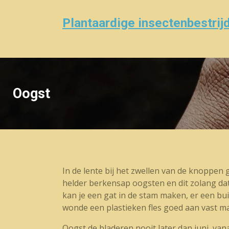
Plantaardige insectenbestri
Oogst
In de lente bij het zwellen van de knoppe
helder berkensap oogsten en dit zolang dat 
kan je een gat in de stam maken, er een bu
wonde een plastieken fles goed aan vast m
Oogst de bladeren nooit later dan juni, van