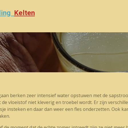
jding
Kelten
n gaan berken zeer intensief water opstuwen met de sapst
de vloeistof niet kleverig en troebel wordt. Er zijn verschil
isje insteken en daar dan weer een fles onderzetten. Ook k
aken.
af de moment dat de echte zomer intreedt zijn ze niet meer 