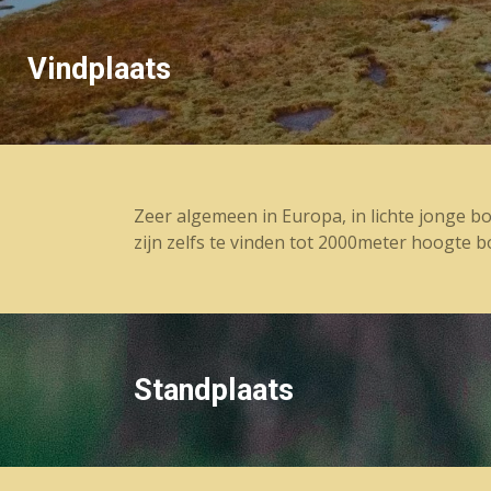
Vindplaats
Zeer algemeen in Europa, in lichte jonge b
zijn zelfs te vinden tot 2000meter hoogte 
Standplaats