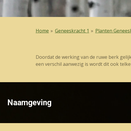
Home
»
Geneeskracht 1
»
Planten Genees
Doordat de werking van de ruwe berk gelij
een verschil aanwezig is wordt dit ook telke
Naamgeving