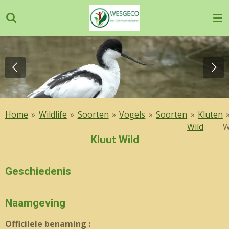
Ga
direct
naar
de
hoofdinhoud
Home
»
Wildlife
»
Soorten
»
Vogels
»
Soorten
»
Kluten
Wild
W
Kluut Wild
Geschiedenis
Naamgeving
OfficiIele benaming :