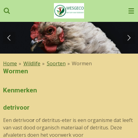
Ga
direct
naar
de
hoofdinhoud
Home
»
Wildlife
»
Soorten
»
Wormen
Wormen
Kenmerken
detrivoor
Een
detrivoo
r
of
detritus
-eter is een
organisme
dat leeft
van
vast
dood
organisch materiaal
of
detritus
. Deze
afvaleters doen het voorwerk voor