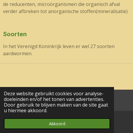
de
reducenten
,
microörganismen
die organisch afval
verder
afbreken
tot
anorganische stoffen
(
mineralisatie
)
Soorten
In het Verenigd Koninkrijk leven er wel 27 soorten
aardwormen.
Deze website gebruikt cookies voor analyse-
doeleinden en/of het tonen van advertenties.
aa© 2017 - 2024 wesgeco
Door gebruik te blijven maken van de site gaat
u hiermee akkoord.
Akkoord
E-mailadres