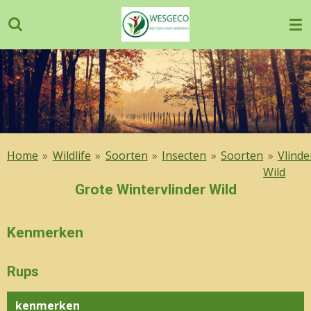
Ga
direct
naar
de
hoofdinhoud
Home
»
Wildlife
»
Soorten
»
Insecten
»
Soorten
»
Vlinde
Wild
Grote Wintervlinder Wild
Kenmerken
Rups
kenmerken