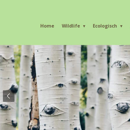
Ga
direct
naar
Home
Wildlife
Ecologisch
de
hoofdinhoud