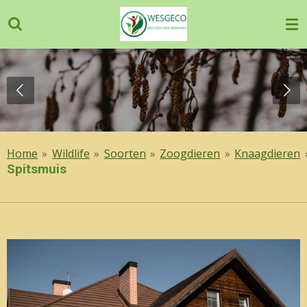
Ga
direct
naar
de
hoofdinhoud
Home
»
Wildlife
»
Soorten
»
Zoogdieren
»
Knaagdieren
Spitsmuis