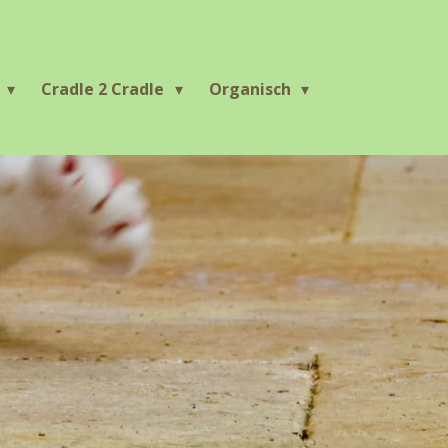
r
Cradle 2 Cradle
Organisch