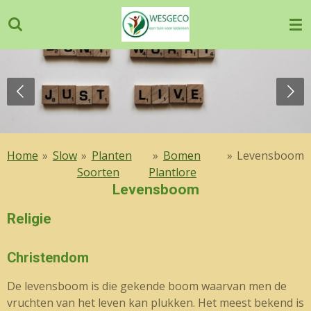
Ga
direct
naar
de
hoofdinhoud
Home
»
Slow
»
Planten
»
Bomen
»
Levensboom
Soorten
Plantlore
Levensboom
Religie
Christendom
De levensboom is die gekende boom waarvan men de
vruchten van het leven kan plukken. Het meest bekend is