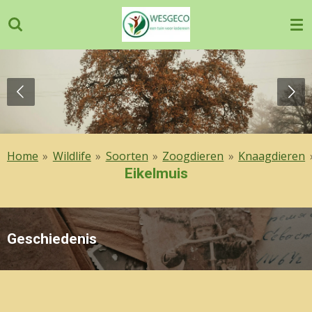
Ga
direct
naar
de
hoofdinhoud
Home
»
Wildlife
»
Soorten
»
Zoogdieren
»
Knaagdieren
Eikelmuis
Geschiedenis