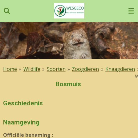
Ga
direct
naar
de
hoofdinhoud
Home
»
Wildlife
»
Soorten
»
Zoogdieren
»
Knaagdieren
W
Bosmuis
Geschiedenis
Naamgeving
Officiële benaming :