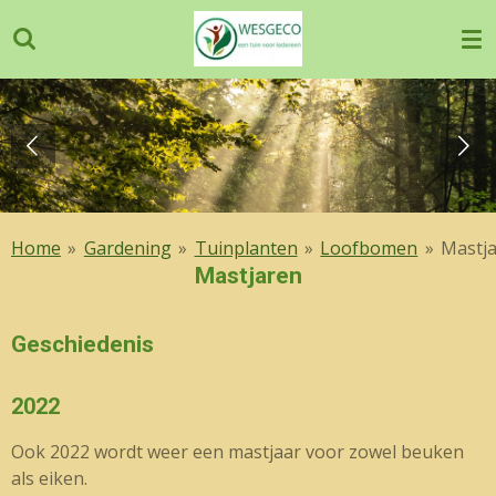
Ga
direct
naar
de
hoofdinhoud
Home
»
Gardening
»
Tuinplanten
»
Loofbomen
»
Mastj
Mastjaren
Geschiedenis
2022
Ook 2022 wordt weer een mastjaar voor zowel beuken
als eiken.