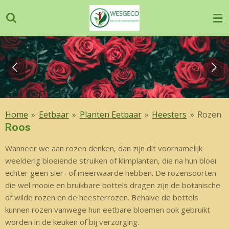
Ga
direct
naar
de
hoofdinhoud
Home
»
Eetbaar
»
Planten Eetbaar
»
Heesters
»
Rozen
Roos
Wanneer we aan rozen denken, dan zijn dit voornamelijk
weelderig bloeiende struiken of klimplanten, die na hun bloei
echter geen sier- of meerwaarde hebben. De rozensoorten
die wel mooie en bruikbare bottels dragen zijn de botanische
of wilde rozen en de heesterrozen. Behalve de bottels
kunnen rozen vanwege hun eetbare bloemen ook gebruikt
worden in de keuken of bij verzorging.