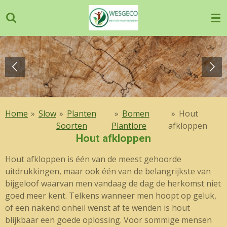
Ga
direct
naar
de
hoofdinhoud
Home
»
Slow
»
Planten
»
Bomen
»
Hout
Soorten
Plantlore
afkloppen
Hout afkloppen
Hout afkloppen is één van de meest gehoorde
uitdrukkingen, maar ook één van de belangrijkste van
bijgeloof waarvan men vandaag de dag de herkomst niet
goed meer kent. Telkens wanneer men hoopt op geluk,
of een nakend onheil wenst af te wenden is hout
blijkbaar een goede oplossing. Voor sommige mensen